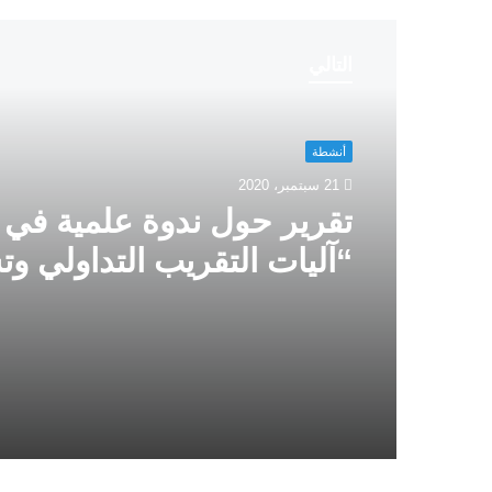
التالي
أنشطة
21 سبتمبر، 2020
تقرير حول ندوة علمية في 
“آليات التقريب التداولي و
المنطق عند الغزالي” للدك
أحمد الفراك،(حفصة حمزة)