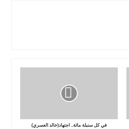
ت
ا
ب
:
“
آ
ل
ي
ا
ت
ا
ل
ت
ق
ر
ي
ب
ا
ل
ت
د
في كل سنبلة مائة.. اجتهاد(خالد العسري)
ا