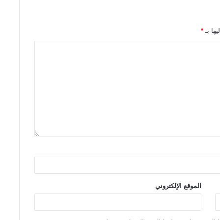
ز
ا
ل
يها بـ
*
ي
”
ل
ل
د
ك
ت
و
ر
:
أ
ح
م
د
ا
الموقع الإلكتروني
ل
ف
ر