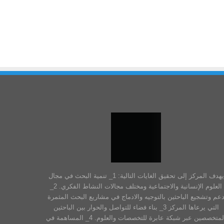
يهدف المركز إلى تحقيق الغايات التالية: 1_ تنمية البحث في مجال
العلوم الإنسانية والاجتماعية ومختلف مجالات النشاط الفكري. 2_
عم وتشجيع الباحثين بالتوجيه والادماج في مشاريع البحث المثمرة
التي يرعاها المركز 3_ بناء فضاء للتواصل والحوار بين الباحثين
المتخصصين عبر شبكة عابرة للتخصصات والعلوم. 4_ المساهمة في