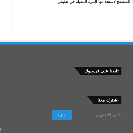
ا
 المتصفح لاستخدامها المرة المقبلة في تعليقي.
ك
،
(
ح
ف
ص
ة
ح
م
ز
ة
تابعنا على فيسبوك
)
اشترك معنا
د