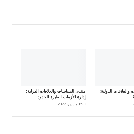
و
ل
ي
و
ت
ش
غ
ي
ل
ا
ل
م
ن
ط
 والعلاقات الدولية:
منتدى السياسات والعلاقات الدولية:
ق
إدارة الأزمات العابرة للحدود.
ع
15 مارس، 2023
ن
د
ا
ل
غ