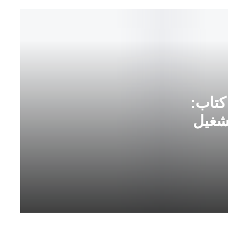
تقرير حول ندوة علمية في كتاب: “آليات
ت
التقريب التداولي وتشغيل المنطق عند
ق
الغزالي” للدكتور: أحمد الفراك،(حفصة
ر
حمزة)
ي
Brief Report on the International
ر
conference: Robert Fisk: a legacy of a
ح
Human Conscience
و
ل
كتاب:
ن
مشاركة الدكتورة صباح العمراني بالمؤتمر
د
الدولي”التماسك الأسري”
تشغيل
و
ة
تور:
ع
مشاركة الدكتور عز الدين السليماني في
ل
الندوة الدولية”التأويل وحدود التأويل”
م
ي
ة
مركز ابن غازي بمعرض القاهرة الدولي
ف
للكتاب
ي
ك