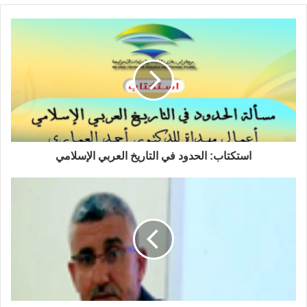
4-
د. عبد المالك بومنجل-
الجزائر: المثقف
الائتماني: كيف يفكر وكيف يرابط؟
5-
د. بلال العشري
– المغرب: ماهية المرابطة
المقدسية.
6-
د. محمد نافع العشيري-
المغرب: الائتمانية
من النظرية الى التطبيق.
استكتاب: الحدود في التاريخ العربي الإسلامي
7- د. أحمد الفراك المغرب
: الروح الرباطية
والأفق الأنطولوجي للمرابطة المقدسية.
8- د. إدريس مقبول
-المغرب: سيميائية ثغور
المرابطة.