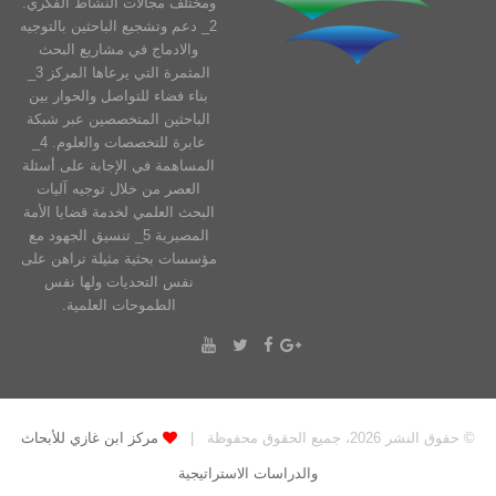
ومختلف مجالات النشاط الفكري.
2_ دعم وتشجيع الباحثين بالتوجيه
والادماج في مشاريع البحث
المثمرة التي يرعاها المركز 3_
بناء فضاء للتواصل والحوار بين
الباحثين المتخصصين عبر شبكة
عابرة للتخصصات والعلوم. 4_
المساهمة في الإجابة على أسئلة
العصر من خلال توجيه آليات
البحث العلمي لخدمة قضايا الأمة
المصيرية 5_ تنسيق الجهود مع
مؤسسات بحثية مثيلة تراهن على
نفس التحديات ولها نفس
الطموحات العلمية.
© حقوق النشر 2026، جميع الحقوق محفوظة |
مركز ابن غازي للأبحاث
والدراسات الاستراتيجية