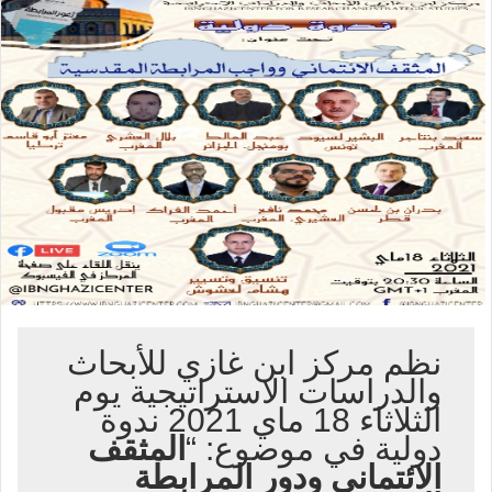
نظم مركز ابن غازي للأبحاث
والدراسات الاستراتيجية يوم
الثلاثاء 18 ماي 2021 ندوة
دولية في موضوع: “
المثقف
الائتماني ودور المرابطة