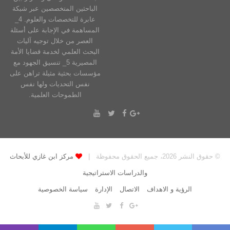
الباحثين المتخصصين عبر شبكة
عابرة للتخصصات والعلوم. 4_
المساهمة في الإجابة على أسئلة
العصر من خلال توجيه آليات
البحث العلمي لخدمة قضايا الأمة
المصيرية 5_ تنسيق الجهود مع
مؤسسات بحثية مثيلة تراهن على
نفس التحديات ولها نفس
الطموحات العلمية.
© حقوق النشر 2026، جميع الحقوق محفوظة |
مركز ابن غازي للأبحاث
والدراسات الاستراتيجية
الرؤية و الاهداف
الاتصال
الإدارة
سياسة الخصوصية