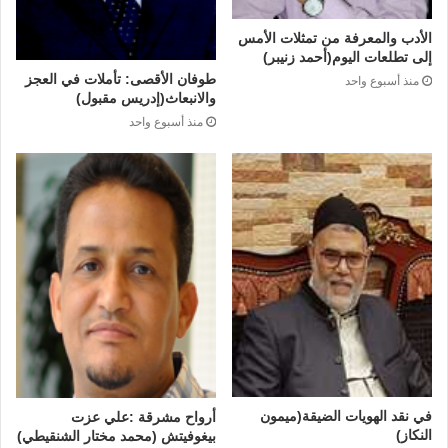
الأدب والمعرفة من تمثلات الأمس
إلى تطلعات اليوم(أحمد زنيبر)
طوفان الأقصى: تأملات في العجز
منذ أسبوع واحد
والانبعاث(إدريس مقبول)
منذ أسبوع واحد
في نقد الهويات الضيقة(ميمون
أرواح مشرقة :علي عزت
النكاز)
بيغوفيتش (محمد مختار الشنقيطي)