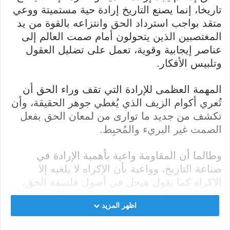
تاريخا، إنما يصنع التاريخ إرادة حية مستميتة ووعي
متقد بواجب استرداد الحق وانتزاعه بالقوة من يد
المغتصبين الذين يتحولون أمام صمت العالم إلى
عناصر إيجابية وقوية، تعمل على تضليل العقول
وتلبيس الأفكار.
المهمة العظمى للإرادة التي تقف وراء الحق أن
تُعري أكوام الزيف الذي يُغطي جوهر الحقيقة، وأن
تكشف من جديد ما توارى من لمعان الحق بفعل
الصمت غير البريء والمُحبِط.
وطالما أن المقاومة واعية بأهمية الإرادة في
صناعة التاريخ، وواعية بأن الإكراه لا يلغيه إلا
الإكراه كما يقول هيجل في أصول فلسفة الحق،
فإن الحرية التي تتشوف إليها المجتمعات حتى
اظهر المزيد
تكون جديرة بالاحترام وجديرة بالعيش في مستوى
تتحقق فيه إنسانية الإنسان وكرامته، تكون مقدمة