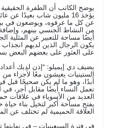
يوضح الكاتب أن الطفرة الحقيقية ح
يؤخذ 16 مليون شاب بعيدًا عن ع
عن كل ما عرفوه، ويوضعون في بيئة
من النشاط الجنسي بينهم، وإضافة 
أيضًا مساحة للتعبير عن المثلية ال
يكون الرجال الذين لديهم انجذاب ق
على العثور على بعضهم البعض بسه
يضيف دي إيميلو: “إذن لديك أعداد
الستينيات يعيشون معًا لأجزاء من ح
أبدًا، وهو ما لم يكن صحيحًا قبل 
تعمل النساء أيضًا مقابل أجر، في ا
العديد من الأسوياء في علاقات حم
يفتح مساحة أكبر لتخيل بناء حياة
العلاقة الحميمية لم تختلف عن المث
في فترة السبعينيات – في نهايتها 