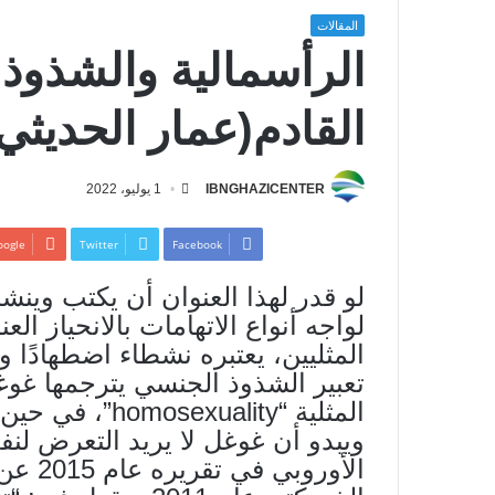
المقالات
الرأسمالية والشذوذ 
القادم(عمار الحديثي
IBNGHAZICENTER
1 يوليو، 2022
ogle+
Twitter
Facebook
لو قدر لهذا العنوان أن يكتب وينشر 
لواجه أنواع الاتهامات بالانحياز 
المثليين، يعتبره نشطاء اضطهادًا 
تعبير الشذوذ الجنسي يترجمها غوغ
ويبدو أن غوغل لا يريد التعرض لن
الأورو