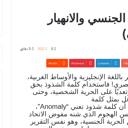
الجنسي والانهيار
)
0
512
5 دقائق
Pinterest
LinkedIn
Go
باللغة الإنجليزية والأوساط الغربية،
العنصري! فاستخدام كلمة الشذوذ بحق
وتعديًا على الحرية الشخصية، وحتى
ل بمثل كلمة
المثلية “homosexuality”، في حين أن كلمة شذوذ تعني “Anomaly”،
فس الهجوم الذي شنه مفوض الاتحاد
بي في تقريره عام 2015 عن الحرية الجنسية، وهو نفس التقرير