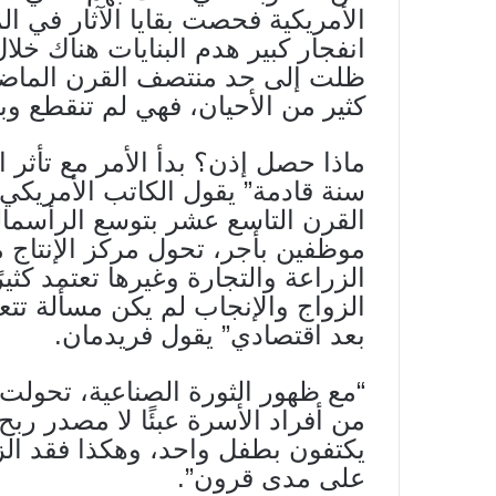
الأمريكية فحصت بقايا الآثار في ا
انفجار كبير هدم البنايات هناك خل
ظلت إلى حد منتصف القرن الماضي
كثير من الأحيان، فهي لم تنقطع و
ماذا حصل إذن؟ بدأ الأمر مع تأثر ا
سنة قادمة” يقول الكاتب الأمريكي 
القرن التاسع عشر بتوسع الرأسمالي
موظفين بأجر، تحول مركز الإنتاج م
الزراعة والتجارة وغيرها تعتمد كثير
الزواج والإنجاب لم يكن مسألة تتع
بعد اقتصادي” يقول فريدمان.
“مع ظهور الثورة الصناعية، تحولت ا
من أفراد الأسرة عبئًا لا مصدر ربح
يكتفون بطفل واحد، وهكذا فقد الزوا
على مدى قرون”.