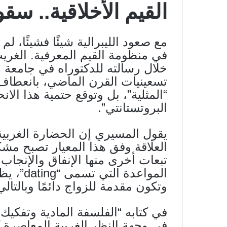
القيم الأخلاقية.. سق
مع صعود الليبرالية شيئًا فشيئًا، 
في منظومة القيم المعرفية. الغريب
خلال رسالته للدكتوراه في جامعة ر
تسعينيات القرن الماضي، بانعطاف
“المثلية”، بل وتوقع حتمية هذا الان
البروتستانتي”.
يقول المسيري إن الحضارة الغربية 
العلاقة وفق هذا المعيار تصبح مشكل
تبعات أخرى منها الإنفاق والإنجاب
المواعدة
وتكون مقدمة للزواج دائمًا وبالتا
في كتابه “الفلسفة المادية وتفكيك 
في وجهة النظر الغربية المعاصرة