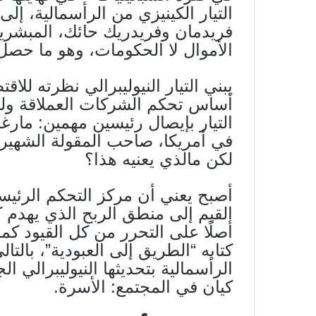
التيار الكينيزي من الرأسمالية، إلى 
فريدمان وفريدريك حائك، المبشري
الأموال لا الحكومات، وهو ما حصل
يبني التيار النيوليبرالي نظرته للاق
أساس تحكم الشركات العملاقة وليس
التيار بإيصال رئيسين مهمين: مارغ
في أمريكا، صاحب المقولة الشهير
لكن مالذي يعنيه هذا؟
أصبح يعني أن مركز التحكم الرئيسي
القيم إلى منطق الربح الذي يهدم كل
أصلًا على التحرر من كل القيود ك
كتابه “الطريق إلى العبودية”، بالتا
الرأسمالية بتحديثها النيوليبرالي ا
كيان في المجتمع: الأسرة.