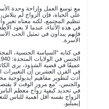
مع توسع العمل وإزاحة وحدة الأسرة
على الحياة، فإن الزواج لم يتلاش، 
تنظيم المجتمع، لكنه معناه تغير و
في هذه الأثناء، عندما لا يعود الأط
فإنهم يبدأون في تمثيل الحب الأسري
الأسرة.
في كتابه “السياسة الجنسية، المجت
عميقًا في قضية الشذوذ، يرى الكا
في القرن العشرين أن التغييرات ا
أدت لتطوير مفاهيم أيديولوجية مخت
والجنس، “مع مرور الوقت لا يقتصر ا
في تحديد كيفية زواج معظم الن
الزواج نفسه أقل أهمية للناس للت
إيميليو.