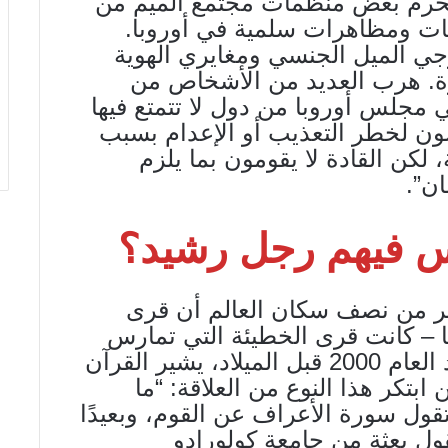
 ويقول فيه: “تحرم بعض منظمات مجتمع الميم من
عات ومظاهرات سلمية في أوروبا.
وجي الميل الجنسي ومغايري الهوية
ررة. هرب العديد من الأشخاص من
 مجلس أوروبا من دول لا تتمتع فيها
ون لخطر التعذيب أو الإعدام بسبب
 لكن القادة لا يقومون بما يلزم
ان”.
س فيهم رجل رشيد؟
 أكثر من نصف سكان العالم أن قرى
ّا – كانت قرى الخطيئة التي تمارس
الشذوذ على نطاق واسع في حدود العام 2000 قبل الميلاد، يشير القرآن
بتكر هذا النوع من العلاقة: “ما
قول سورة الأعراف عن القوم، وبعيدًا
ول بعثة من جامعة كولورادو