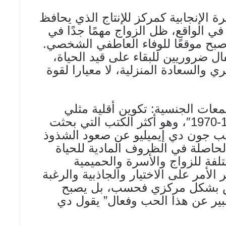
 الإنجابية كمركز للإنتاج الذي يحافظ
في الواقع، ظل الزواج مهمًا جدًا في
أصبح موقعًا للوفاء العاطفي الشخصي.
فال ضروريين للبقاء على قيد الحياة،
 والسعادة المنزلية، لا معيارا لقوة
معات الجنسية: تكوين أقلية مثلي
الجنس في الولايات المتحدة: 1940-1970″، وهو أكثر الكتب التي بحثت
تب جون دي إيميليو عن صعود الشذوذ
لحاصلة في الظروف المادية للحياة
لفة للزواج والأسرة والحميمية
لأمر على الاختيار والجاذبية والرغبة
اس بشكل مركزي فحسب، بل يصبح
عبير عن هذا الحب وفعال” يقول دي