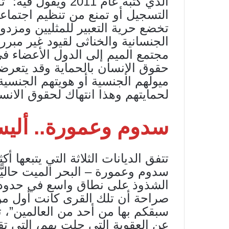
الذي كتبه عام 2011
التسجيل أو تمنع من تنظيم اجتما
تخضع حرية التعبير للمثليين ومزد
الجنسانية والخناثى لقيود غير مب
مجتمع الميم إلى الدول الأعضاء في
حقوق الإنسان بالحماية وقد يتعرض
ميولهم الجنسية أو هويتهم الجنسية،
لحمايتهم وهذا انتهاك لحقوق الانس
سدوم وعمورة.. ألي
تتفق الديانات الثلاثة التي يتبعها
سدوم وعمورة – البحر الميت حاليً
صراحة أن تلك القرى كانت أول من ا
سبقكم بها من أحد من العالمين”، ت
عن العقوبة التي حلت بهم، التي تق