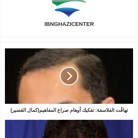
الضرع والزرع، هو ذاتُه الذي يرفع عقيرته أمام
ة
المحافل الدولية ليشكو ظلمَ أطفالِ صغار يرشقونه
ا
بالحجارة أو يقذفونه بمقاليع الدُّوم.
ل
IBNGHAZICENTER
ت
ا
كل جملة أو كلمة أو صورة أو علامة تستعملها آلةُ
ر
الدعاية الإسرائيلية في حالتي الحرب والسلم، فهي
ي
في المعنى عكس ما في اللفظ والرسم والوَسْم. لا
خ
ف
أحد يمكن أن يجاري إسرائيل في صناعة الخداع
ي
والكذب والغش والتزييف والمناورة واللّف
ف
والدوران. حتى تاريخ فلسطين سرقوه وزيَّفوا
ك
حقائقَه، وأعادوا تعليبه وتصديره للعالَم وكتبوا عليه:
ر
«صُنِع في إسرائيل» كل شعارات إسرائيل يلخصها
م
ا
شعار واحد: اكذِبْ واكذِبْ، حتى يصدّقك مَن يكذب
ل
ومن لا يكذب. وبالجملة: كلّ ما خطر من الحَسَنات
ك
تهافُت الفلاسفة: تفكيك أوهام صراع المفاهيم(كمال القصير)
في بالِك، فإسرائيل على الضدّ من ذلك.
ب
ن
ن
ب