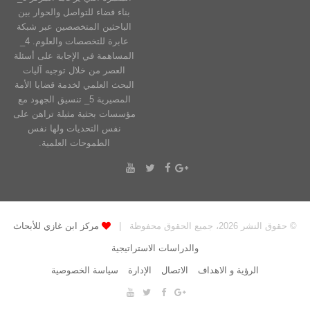
بناء فضاء للتواصل والحوار بين
الباحثين المتخصصين عبر شبكة
عابرة للتخصصات والعلوم. 4_
المساهمة في الإجابة على أسئلة
العصر من خلال توجيه آليات
البحث العلمي لخدمة قضايا الأمة
المصيرية 5_ تنسيق الجهود مع
مؤسسات بحثية مثيلة تراهن على
نفس التحديات ولها نفس
الطموحات العلمية.
© حقوق النشر 2026، جميع الحقوق محفوظة |
مركز ابن غازي للأبحاث
والدراسات الاستراتيجية
الرؤية و الاهداف
الاتصال
الإدارة
سياسة الخصوصية