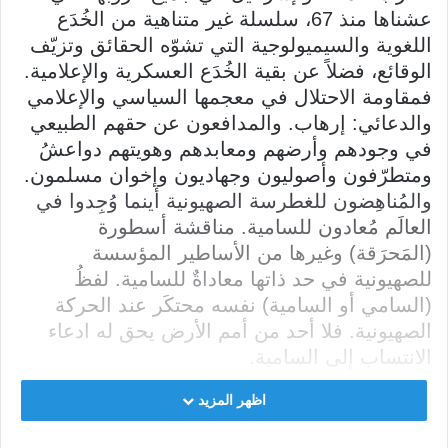
عشناها منذ 67، سلسلة غير متناهية من الخُدَع
اللغوية والسيميولوجية التي تشوّه الحقائق وتزيّف
الوقائع، فضلاً عن بقية الخُدَع العسكرية والإعلامية.
فمقاومة الاحتلال في معجمها السياسي والإعلامي
والدعائي: إرهاب. والمدافعون عن حقهم الطبيعي
في وجودهم وأرضهم ومعابدهم وهويتهم دواعشُ
ومتطرّفون وأصوليون وجهاديون وإخوان مسلمون.
والمُناهِضون للغطرسة الصهيونية أينما وُجِدوا في
العالَم مُعادون للسامية. مناقشة أسطورة
(المَحرَقة) وغيرها من الأساطير المؤسسة
للصهيونية في حد ذاتها معاداةٌ للسامية. لفظُ
(السامي أو السامية) نفسه محتكَر عند الحركة
الصهيونية. فلا أحد من أمم الأرض يحق له ادعاء
الانتساب إلى السامية.
اظهر المزيد
هم وحدهم الأمة السامية. الكيان الذي اغتصب
أرضَ غيره بالمكر والدسائس، وطرَد أهلَها وهجَّرَهم