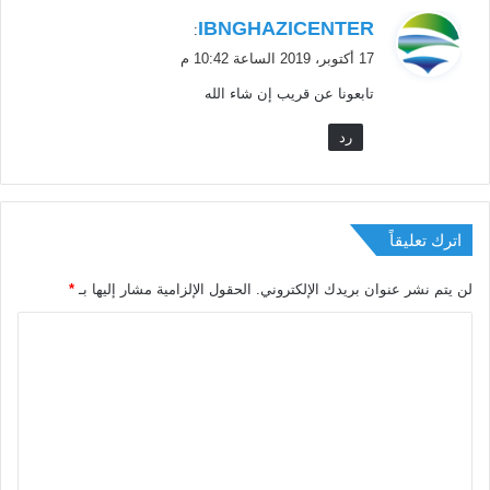
l
ي
e
IBNGHAZICENTER
:
d
ق
17 أكتوبر، 2019 الساعة 10:42 م
:
و
“
تابعونا عن قريب إن شاء الله
ل
T
رد
h
e
s
t
a
اترك تعليقاً
n
d
لن يتم نشر عنوان بريدك الإلكتروني.
الحقول الإلزامية مشار إليها بـ
*
a
r
d
s
o
f
t
h
e