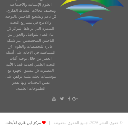
العلوم الإنسانية والاجتماعية
ومختلف مجالات النشاط الفكري.
2_ دعم وتشجيع الباحثين بالتوجيه
والادماج في مشاريع البحث
المثمرة التي يرعاها المركز 3_
بناء فضاء للتواصل والحوار بين
الباحثين المتخصصين عبر شبكة
عابرة للتخصصات والعلوم. 4_
المساهمة في الإجابة على أسئلة
العصر من خلال توجيه آليات
البحث العلمي لخدمة قضايا الأمة
المصيرية 5_ تنسيق الجهود مع
مؤسسات بحثية مثيلة تراهن على
نفس التحديات ولها نفس
الطموحات العلمية.
© حقوق النشر 2026، جميع الحقوق محفوظة |
مركز ابن غازي للأبحاث