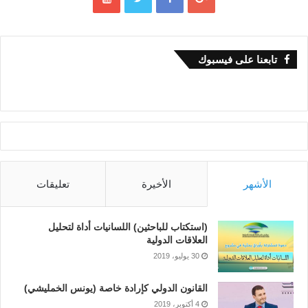
i
n
w
r
تابعنا على فيسبوك
i
t
i
n
g
r
e
s
e
الأشهر
الأخيرة
تعليقات
a
r
c
(استكتاب للباحثين) اللسانيات أداة لتحليل
h
العلاقات الدولية
p
30 يوليو، 2019
a
p
القانون الدولي كإرادة خاصة (يونس الخمليشي)
e
4 أكتوبر، 2019