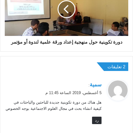
f
o
r
m
a
t
i
دورة تكوينية حول منهجية إعداد ورقة علمية لندوة أو مؤتمر
v
e
s
e
‫2 تعليقات
s
s
ي
i
سمية
:
o
ق
5 أغسطس، 2019 الساعة 11:45 م
n
و
e
هل هناك من دورة تكوينية جديدة للباحثين والياحثات في
ل
n
كيفية انشاء بحث في مجال العلوم الاجتماعية بوجه الخصوص
t
رد
i
t