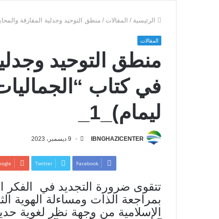
الرئيسية
/
المقالات
/
منطق التوحيد وجدلية المفارقة والمحايثة
المقالات
منطق التوحيد وجدلية
في كتاب “الجماليات 
ليمام)_1_
IBNGHAZICENTER
9 ديسمبر، 2023
ogle+
Twitter
Facebook
تتقوى ضرورة التجديد في الفكر الع
بمراجعة الذات ومساءلة الهوية الثق
الإسلامية من وجهة نظر لغوية حديثا