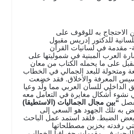
 الاحتجاج به للوقوف على
 اللسانية للدكتور إدريس مقبول
ة- مقدمة في لسانيات القرآن
ضارة العرب المبنية في شموليتها على
 نقبل على ما يحمله الكتاب من معان
ة ومتحولة للبعد الجمالي في الخطاب
تأسيس المعرفة والأخلاق. فقد خضعت
ق الداخلي للسان العربي مما ولَّد وعيا
 نشوء أشكال مغايرة في التعامل معه
لفصل
“بين
مجال الجماليات (الاستطيقا)
يض به تلك الجهود هو السعي إلى
بعض الضبط. فلقد استمد عمل الباحث
لتي رفدته بخزين مصطلحاتها
ه للبحث في مقومات جغرافيا الخطاب