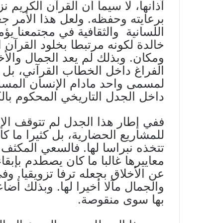
آذانها، لا سيما أن القرآن الكريم
برعايته وحفظه. ولعل هذا الأمر جع
اللسانية والثقافية في مجتمعنا يؤ
خالدة لكونه مرتبطا بخلود القرآن 
ومكان. وبذلك لم يعد الجمال والأ
الفراغ داخل الخطاب القرآني، بل 
لمسمى واحد مادام الإنسان المسلم
داخل الجدل التاريخي المحكوم با
ففي إطار هذا الجدل لم تتوقف ال
للمشاريع الحضارية، بل كثيرا ما ك
تتخذه نبراسا لها. فالسعي المكث
معاييرها غالبا ما كان يصطدم بإبق
عن الأخلاق بجعله ترفا تزويقيا. وف
والجمال مآلا أخيرا لها. وبذلك أض
بها سوى منقوصة.