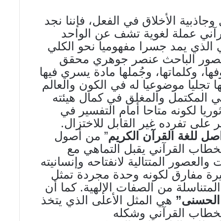
وجاذبية الأخلاق في الفعل، فإننا نجد
رآني عملة لغوية تشف عن الواحد
 الذي يمد جسرا مفهوميا نحو الكلي
 تصور الباحث عنصر جوهري محقق
ا، وكلماتها، وجُملها مادة يسري فيها
ا تجليا موضوعيا له في الكون والعالم
ي المكتمل والمغلق في كمال هيئته
ريا لكونه متاحا أمام التفسير في
 على تفرده غير القابل للاختزال.
اصل للغة القرآن الكريم
” من أصول
الخطاب القرآني يقبل التماهي مع
 والعصور المتتالية لانفتاحه وإنسانيته
خيرة مفارق لكونه وحدة مجردة تمثل
متناسلة من الصفات الإلهية. كما أن
 الحسنى”
هي المثل الأعلى الذي يتخذ
خطاب القرآني وشكله