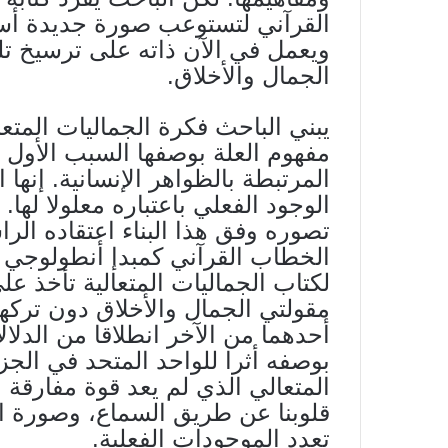
القرآني لتستوعب صورة جديدة أ
ويعمل في الآن ذاته على ترسيخ تلك
الجمال والأخلاق.
يبني الباحث فكرة الجماليات المت
مفهوم العلة بوصفها السبب الأول 
المرتبطة بالظواهر الإنسانية. إنها 
الوجود الفعلي باعتباره معلولا لها
تصوره وفق هذا البناء اعتقاده الر
الخطاب القرآني كمبدإ أنطولوجي ل
لكتاب الجماليات المتعالية تأخذ عل
مقولتي الجمال والأخلاق دون تركهم
أحدهما من الآخر انطلاقا من الدلا
بوصفه أثرا للواحد المتحد في الجزئ
المتعالي الذي لم يعد قوة مفارقة و
قلوبنا عن طريق السماع، وصورة ا
تعدد الموجودات الفعلية.