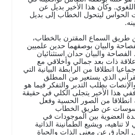
لغوي. وكأن هذا الأخير بديل عن
الحواس ليتحول الخطاب إلى بديل
نه.
ن طريق السماع المقترن بالخطاب،
احة والبيان بوصفهما حدين علميين
 الفصاحة والبيان حدان استثنائيان
 علاقة ذات بعد جمالي وأخلاقي مع
جماعيا انطلاقا من الرابطة البيانية التي
قرآني الذي يستعير من المطلق
الإنصات بطلب التدبر والتفكر فيما هو
في هذا الأخير يتجلى الكلي في حقيقة
انطلاقا من الصور الحسية وفعل
محسوسات عن طريق الخطاب
ة العضوية بين الموجودات في
ا تناهيه، ويشيع الطمأنينة الذاتية
 الحارق عن معنى الذات والحياة