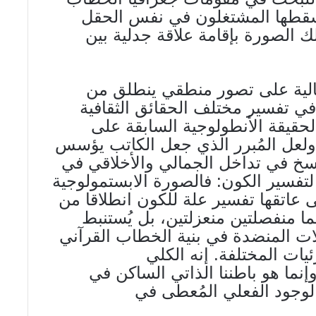
سقطها المشتغلون في نفس الحقل
 الصورة بإقامة علاقة جدلية بين
عالية على تصور منطقي ينطلق من
في تفسير مختلف الحقائق الثقافية
الحقيقة الأنطولوجية السابقة على
. ولعل المُبرر الذي جعل الكاتب يؤسس
اسخ في تداخل الجمالي والأخلاقي في
تفسير الكون: فالصورة الابستمولوجية
ى عاتقها تفسير علة للكون انطلاقا من
ا منفصلتين منعزلتين، بل يُستنبط
لات المنضدة في بنية الخطاب القرآني
يات المختلفة. إنه الكلي
إنما هو باطننا الذاتي الساكن في
لوجود الفعلي المُعطى في