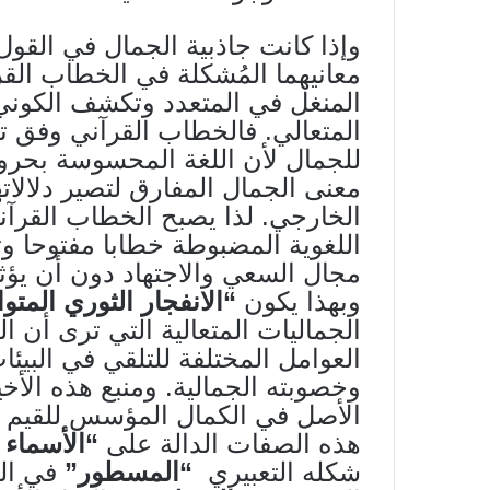
وإذا كانت جاذبية الجمال في القول 
معانيهما المُشكلة في الخطاب الق
المنغل في المتعدد وتكشف الكوني
المتعالي. فالخطاب القرآني وفق
للجمال لأن اللغة المحسوسة بحروفه
معنى الجمال المفارق لتصير دلالاته
الخارجي. لذا يصبح الخطاب القرآن
اللغوية المضبوطة خطابا مفتوحا وثو
مجال السعي والاجتهاد دون أن يؤثر
وبهذا يكون
“الانفجار الثوري المتو
الجماليات المتعالية التي ترى أن 
العوامل المختلفة للتلقي في البيئات
وخصوبته الجمالية. ومنبع هذه الأ
الأصل في الكمال المؤسس للقيم ال
هذه الصفات الدالة على
“الأسماء
شكله التعبيري
“المسطور”
في ال