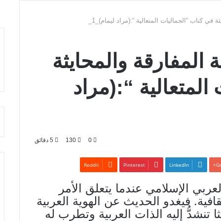
 في كتاب “الجماليات المتعالية “:(مراد ليمام)_1_
 المفارقة والمحايثة
المتعالية “:(مراد
0
130
5 دقائق
Pinterest
LinkedIn
Go
ربي الإسلامي عندما يتعلق الأمر
افية. فيغدو الحديث عن الهوية العربية
 تنشدُّ إليه الذات العربية وتطرب له