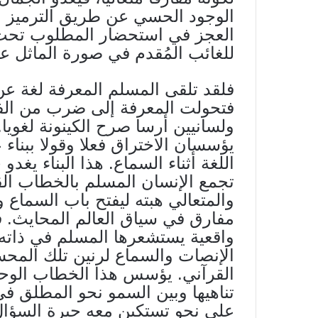
الوجود الحسي عن طريق الترميز ال
العجز في استحضار المطلوب تحت 
للغائب المُقدم في صورة الماثل عي
فلقد تلقى المسلم المعرفة لغة ع
فتحولت المعرفة إلى ضرب من الفص
ولسانيين أرسا صرح الكينونة لغويا.
يؤسسان الاختراق فعلا وقولا ببناء
اللغة أثناء السماع. هذا البناء يغدو 
تجمع الإنسان المسلم بالخطاب ال
والمتعالي هبته ليفتح باب السماع و
مفارق في سياق العالم المحايث. ف
واقعية يستشعرها المسلم في ذاته 
الإنصات والسماع لرنين تلك ال
القرآني. يؤسس هذا الخطاب الوحد
تناهيها وبين السمو نحو المطلق في ل
على نحو تستكين معه حيرة السؤال