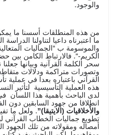
والوجود.
من هذه المنطلقات أسسنا ما يمكن
ما اعتبرناه داعيا لتناولنا الدراسة
والموسومة ب “الجماليات المتعالي
الكريم-“. فالارتباط الكامن بين ح
سحر الكلمة القرآنية وبيانها جعلنا
وتصورات متراكمة ودلالات متقاطع
القرآني باعتباره بعدا في عملية 
هذه العملية التأسيسية لتأثير النس
لدى الباحث بأهمية هذا اللسان في
انطلاقا من جهود السابقين دون ا
والأخلاقيات (الايتيقا)”
. ولعل ما تف
تطويع جماليات الخطاب القرآني ل
أمصاله ومقولاته من تلك الجهود ا
ومفاهيمها. لكن الباحث يفرد كتاب