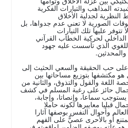
تيكي بين عزلة الأخلاق وتوأمها
دته المذاهب والتيارات الفكرية
 النظرية لجدلية الأخلاق
قات الصورية لا تعني عدم جدواها، بل
تتوفر عليها تلك التيارات
الداخلي لحركية الخطاب القرآني
اللغوي الذي تأسست عليه جهود
 والمحدثين.
 على حب الحقيقة والسعي الحثيث إلى
ل هو مكتشفها بتوزيع مساحاتها بين
صة اللغة والقول والتذوق، والثانية من
لجمال حائز على رغبة المسلم في كشف
يستوجب سماعا، وإنصاتا، وإجابة،
مال قبليا معاييرها لكونه حاملا
الم وأحوال النفس بوصفها آثارا
متنع أو بالأحرى عصيٌّ على الفهم
ل هو علته بوصفه الضامن لواقعيته في