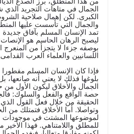
من هذا المنطلق، برز الصدع الديالك
الجمال في متاهات التجريد الذي شي
الكبرى. لكن إهمال صلاحية الشروط
والجمال التي تأسست عليها المنطو
تمد الإنسان المسلم بآفاق جديدة لا 
ليصبح الرهان الحاسم هو الإنصات 
بوصفه جزءا لا يتجزأ من المنعرج 
اللسانيين والعلماء العرب القدامى
فإذا كان الإنسان المسلم مفطورا
بلوغها فذلك لا يعني أنه صانعها، ب
الجمال والأخلاق ليكون الأول من ح
حصة الواقع والفعل والسلوك: فا
الحقيقة من خلال فعل القول الذي 
وتواصلا. أما الأخلاق فتمتلك من الج
لموضوعها المشتت في موجودات الع
للمطلق واللامتناهي. فهذا الأخير م
لكونه مفارقا متعاليا، فيغدو الجما