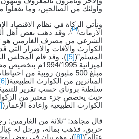
والآخر ويامرون بالمعروف وينهون
وأولئك من الصالحين، وما تفعلوا من 
وتأتي الزكاة في نظام الاقتصاد ال
[4]
)
(
الأزمات
، وقد ذهب بعض أهل ال
الشرعي من مصرف الغارمين هو “ا
الكوارث والآفات والأضرار التي قد
المسلم”(
[5]
)، وقد قام المجلس ال
لميزانية 994/1995
مبلغ 500 مليون روبية من اح
المتأثرين من الكوارث الطبيعية(
[6]
سلطنة بروناي حسب تقرير للتنمية
حيث يخصص جزء معتبر من الزكوات 
الكوارث الطبيعية وإعادة الإعمار(
[7]
قال مجاهد: “ثلاثة من الغارمين: 
حريق، فذهب بماله، ورجل له عيال وليس ل
عِيَالِهِ”(
[8]
)، وهو بيان في بعض أوجه