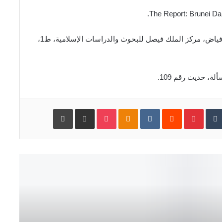
([8]) _ الأموال، أبو أحمد بن زنجويه، تحقيق شاكر ذيب فياض، مركز الملك فيصل للبحوث والدراسات الإسلامية، ط1،
‏Tumblr
Pinterest
‏Reddit
‏VKontakte
Odnoklassniki
Pocket
مشاركة عبر البريد
طباعة
مركزية تربية الإنسان في فكر مالك بن
م
نبي(عبد القادر بنقدور)
ر
ك
ز
فيضان المعرفة واضمحلال الوعي(إدريس
ي
مقبول)
ة
ت