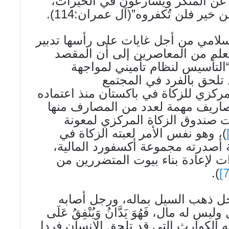
 عن المنكر ويسارعون في الخيرات،
خير فلن تُكفروه”(آل عمران:114).
إسلامي من أجل غايات على رأسها تدبير
علم من المعاصرين إلى أن المقصد
لتأسيس لنظام تأميني لمواجهة
 تلحق بالفرد في المجتمع
مركزي للزكاة في باكستان منذ اعتماده
1م بتخصيص مصاريف مهمة لعدد من المصارف منها
تياطات صندوق الزكاة المركزي لمعونة
)، وهو نفس الأمر لعبته الزكاة في
 أصدرته مجموعة أكسفورد المالية،
لإعادة بناء بيوت المتضررين من
).
رجل ذهب السيل بماله، ورجل أصابه
ه مال، فَهُوَ يَدَّانُ وَيُنْفِقُ عَلَى
 الكوارث التي قد تلحق الإنسان فردا