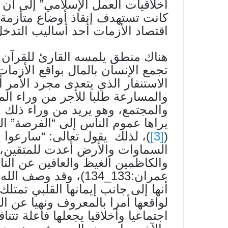
أخلاقيات العمل الإسلامي” إلى أن
كانت تستهدف إنقاذ أوضاع متأزمة 
اقتصاد الأزمات أحد أساليب التدخل
هناك منطق يلمسه القارئ للقرآن الك
تجمع الإنسان بالمال بواقع الأزما
الاستنفار الذي يتعدى مجرد الأمر أ
والمسارعة طلبا للأجر من وراء ال
والمجتمع، وهو يريد من وراء ذلك 
يراها عموم الناس إلى “الفرصة” الت
(
[3]
)، لذلك يقول تعالى: “سارعوا
السماوات والأرض أعدت للمتقين، 
والكاظمين الغيظ والعافين عن الن
عمران:133_134)، وقد و
أنها إلى جانب إيمانها القلبي تمتلك
لواقعها أمرا بالمعروف ونهيا عن ال
اجتماعيا وأخلاقيا يجعلها فاعلة تتن