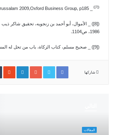
)
[7]
(
_ The Report: Brunei Darussalam 2009,Oxford Business Group, p185.
1986، ص1104.
([9]) _ صحيح مسلم، كتاب الزكاة، باب من تحل له المسألة، حديث رقم 109.
Facebook
Twitter
Google+
LinkedIn
‏StumbleUpon
شاركها
التالي
المقالات