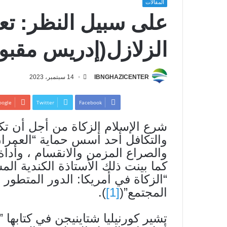
المقالات
على سبيل النظر: تع
الزلازل(إدريس مقبو
IBNGHAZICENTER
14 سبتمبر، 2023
ogle+
Twitter
Facebook
شرع الإسلام الزكاة من أجل أن تك
والتكافل أحد أسس حماية “العمران
والصراع المزمن والانقسام ، وأدا
كما بينت ذلك الأستاذة الكندية ال
“الزكاة في أمريكا: الدور المتطور
المجتمع”(
[1]
).
تشير كورنيليا شتاينيجن في كتابها