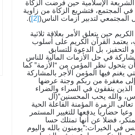
 الشريعة الإسلامية حين فرضت الزكاة
في المجتمع، فتشريع الزكاة من زاوية
 المجتمعي لتدبير أزمات الناس(
[2]
).
ريم حين يتعلق الأمر بعلاقة ثلاثية
ت، يعتمد القرآن الكريم على أسلوب
و التحفيز، بل الدعوة للتسابق
مشاركة في حل الأزمات المالية للناس
أن يتحول نظر المؤمن من “الأزمة” كما
ي يغنم فيها المؤمن الأجر بالمشاركة
 إلى مغفرة من ربكم وجنة عرضها
الذين ينفقون في السراء والضراء
اس، والله يحب المحسنين”(آل
صف الله تعالى الزمرة المؤمنة الفاعلة الحية
 وعيا حضاريا يدفعها للتغيير المستمر
منكر، فضلا عن أنها تمتلك حسا
افس في الخيرات:”يومنون بالله واليوم