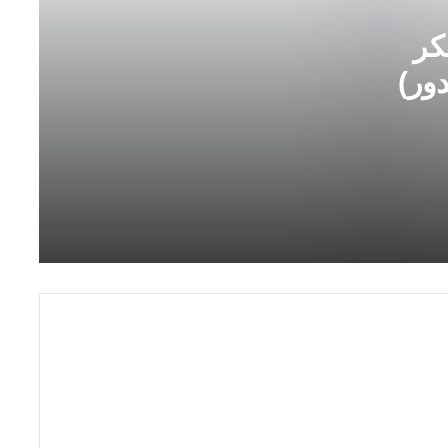
ر
كر
ب
كورونا: أو حينما يصير الوباء باعثا على
التأمل في عالمنا المعاصر (عبد الحميد
ي
دور)
لخميس) _2_
ة
ا
ل
الأوبئة والعيش المشترك(عز العرب لحكيم
إ
بناني)
ن
س
ا
التعليم الحضوري والتعلم عن بعد: سخرية
ن
مفضوحة ( هشام لعشوش)
ف
ي
ف
ك
ر
م
ا
ل
ك
ب