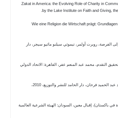
([1]) _ « Zakat in America: the Evolving Role of Charity in C
by the Lake Institute on Faith and Giving, th
([2]) _ «Wie eine Religion die Wirtschaft prägt: Grundl
مة إلى الفرصة، روبرت أولمر، تيموثي سيلنو ماثيو سيجر، دار
تحقيق التقدم، محمد عبد المنعم عفر، القاهرة: الاتحاد الدولي
([5]) _ مؤسسات الزكاة وتقييم دورها الاقتصادي، محمد عبد الحميد فرحان، دار الحامد للنشر والتوزيع، 2010،
كاة في باكستان)، إقبال معين، السودان: الهيئة الشرعية العالمية