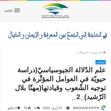
القائمة
الرئيسية
/
المقالات
المقالات
علم الدّلالة الجيوسياسيّ(دراسة
حيويّة في العوامل المؤثّرة في
توجيه الشّعوب وقيادتها(مهنّا بلال
الرّشيد)_2_
IBNGHAZICENTER
15 أبريل، 2024
0
78
4 دقائق