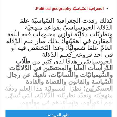
الجغرافية السّياسيّة Political geography:
كذلك رفدت الجغرافية السّياسيّة علمَ
الدّلالة الجيوسياسيّ بقواعد منهجيّة
ونظريّات دلاليّة توازي معلومات فقه اللّغة
المقارن في أهمّيّتها؛ لذلك صار علم الدّلالة
العامّ علمًا شموليًّا؛ وغدا التّخصّص فيه أو
في أحد فروعه_كعلم الدّلالة
الجيوسياسّي_هدفًا لدى كثير من
طلّاب
الدّراسات العليا والمختصّين في الدّلاليّات
والسّيميائيّات واللّسانيّات، ناهيك عن رجال
السّياسة والقانون والقضاة والقادة
العسكريّين؛
نظرًا لشموليّة هذا العلم ودقّة
منهجيّته وتعدّد نظريّاته الدّلاليّة، الّتي تُسهّل
لهم أعمالهم، وتساعدهم في مهامهم،
ويجب ألّا نغفل أنّ الجغرافية السّياسيّة
بوصفها مصدرًا من مصادر علم الدّلالة
اظهر المزيد