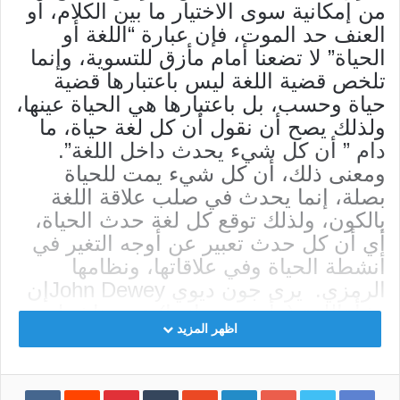
من إمكانية سوى الاختيار ما بين الكلام، أو
العنف حد الموت، فإن عبارة “اللغة أو
الحياة” لا تضعنا أمام مأزق للتسوية، وإنما
تلخص قضية اللغة ليس باعتبارها قضية
حياة وحسب، بل باعتبارها هي الحياة عينها،
ولذلك يصح أن نقول أن كل لغة حياة، ما
دام ” أن كل شيء يحدث داخل اللغة”.
ومعنى ذلك، أن كل شيء يمت للحياة
بصلة، إنما يحدث في صلب علاقة اللغة
بالكون، ولذلك توقع كل لغة حدث الحياة،
أي أن كل حدث تعبير عن أوجه التغير في
أنشطة الحياة وفي علاقاتها، ونظامها
الرمزي. يرى جون ديوي John Deweyإن
نشأةاللغة ( بأوسع معانيها) عن مناشط
اظهر المزيد
بيولوجية سابقة- وفي صحبتها عوامل ثقافية
أوسع منها مدى- هي مفتاح هذا التحول في
طبيعة الإنسان”. أي تحول السلوك العضوي
Facebook
Twitter
Google+
LinkedIn
‏StumbleUpon
‏Tumblr
Pinterest
‏Reddit
‏VKontakte