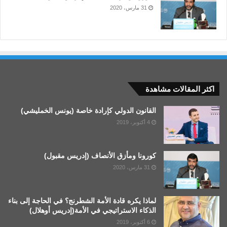
على هذا النحو، فإن “شكل الحياة الذي
31 مارس، 2020
ترتبط به ألعابنا اللغوية هو المجتمع
البشري، فتختلف الألعاب اللغوية بحسب
اختلاف الثقافات، والمحيط الطبيعي
والزمان والعلاقات الاجتماعية وقواعد
التصرف عامة”.
اكثر المقالات مشاهدة
القانون الدولي كإرادة خاصة (يونس الخمليشي)
4 أكتوبر، 2019
كورونا ومأزق الأنصاف (إدريس مقبول)
31 مارس، 2020
لماذا يكره قادة الأمة الشطرنج؟ في الحاجة إلى بناء
الذكاء الاستراتيجي في الأمة(إدريس أوهلال)
6 أكتوبر، 2019