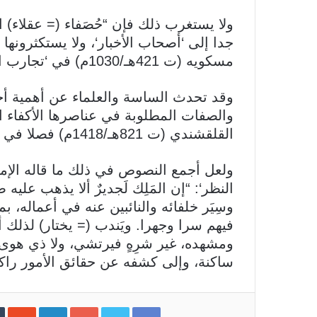
ولا يستغرب ذلك فإن “حُصَفاء (= عقلاء) 
جدا إلى ‘أصحاب الأخبار‘، ولا يستكثرونها
مسكويه (ت 421هـ/1030م) في ‘تجارب الأمم‘.
وقد تحدث الساسة والعلماء عن أهمية أج
والصفات المطلوبة في عناصرها الأكفاء ا
القلقشندي (ت 821هـ/1418م) فصلا في كتابه ‘الأعشى‘.
النظر‘: “إن المَلِك لَجديرٌ ألا يذهب عليه
وسِيَر خلفائه والنائبين عنه في أعماله، ب
فيهم سرا وجهرا. ويَندب (= يختار) لذلك أ
ومشهده، غير شرِهٍ فيرتشي، ولا ذي هوى 
ساكنة، وإلى كشفه عن حقائق الأمور راكن
Facebook
Twitter
Google+
LinkedIn
‏StumbleUpon