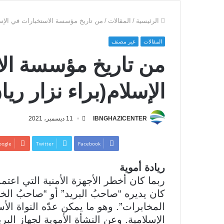
الرئيسية
/
المقالات
/
من تاريخ مؤسسة الاستخبارات في الإسلام
المقالات
غير مصنف
من تاريخ مؤسسة ال
الإسلام(براء نزار ريان
IBNGHAZICENTER
11 ديسمبر، 2021
ogle+
Twitter
Facebook
ريادة أموية
ربما كان أخطر الأجهزة الأمنية التي اعتم
كان يديره “صاحبُ البريد” أو “صاحبُ الخ
المخابرات”. وهو ما يمكن عدّه النواة الأ