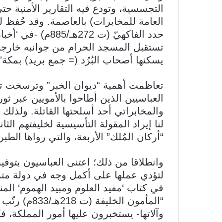
التجسسية، وتودع فيه التقارير الأمنية حت
العامة للمخابرات) بالعاصمة. وقد حُفظ لن
حدد الفاكهيّ (ت 72
تستقبل المسجد الحرام من جوانبه خارجا..
يسكنها أصحاب البُرُد (= جمع بريد) بمكة”
تعاظمت أهمية “ديوان الخبر” وترسخت تقا
العباسيين الذين أطاحوا بالأمويين عبر ثو
والمخابراتي أحد أسلحتها القاتلة. ولذلك
لنا إيراد المقولة التأسيسية لخليفتهم ا
“أركان المُلك” الأربعة، والتي رواها الطبر
وانطلاقا من ذلك؛ اعتنى العباسيون بتوفي
لتؤدي عملها على أكمل وجه في دولة متر
“المأمون الخل
وآلاتها- يستخبرون عليها أمور المملكة، 