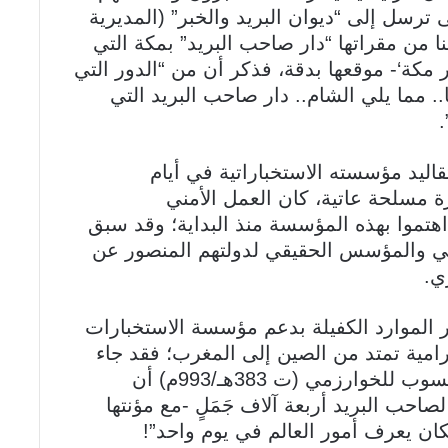
ى ترسل إلى “ديوان البريد والخبر” (المديرية
ا من مقراتها “دار صاحب البريد” بمكة التي
2هـ/885م) -في ‘أخبار مكة‘- موقعها بدقة، فذكر أن من “الدور التي
 مما يلي الشام.. دار صاحب البريد التي
.
ليد مؤسسته الاستخباراتية في أيام
رة مسلحة عاتية، كان العمل الأمني
 اهتموا بهذه المؤسسة منذ البداية؛ وقد سبق
لثاني والمؤسس الحقيقي لدولتهم المنصور عن
ي.
ر الموارد الكفيلة بدعم مؤسسة الاستخبارات
امية تمتد من الصين إلى المغرب؛ فقد جاء
في كتاب ‘مفيد العلوم ومبيد الهموم‘ المنسوب للخوارزمي (ت 383هـ/993م) أن
يفة (ت 218هـ/833م) رتّب لصاحب البريد أربعة آلاف جَمَلٍ -مع مؤنتها
فكان يعرف أمور العالم في يوم واحد”!