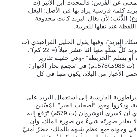
المعنى عن الفُرس؛ فالمحدث ابن الأثير (ت
 إن “البريد كلمة فارسية يراد بها في الأصل: البغل،
 الذَّنَب؛ لأن بغال البريد كانت محذوفة
اللفظة عند نقلها للعربية.
سكك البريد”، وفيها يقول الخليل الفراهيدي (ت
170هـ/786م) في كتابه ‘العين‘: “سِكَكُ البَريد كلُّ سِكَّةٍ منها اثنا عشر ميلاً (= 22 كم)”.
ه أو يسلم “الخريطة” -وهي حقيبة تقارير
الأخبار- إلى موظف بريد آخر؛ قال الفتّنيّ (ت 986هـ/1578م) في ‘مجمع بحار الأنوار‘:
ل الأخبار من البلاد، يكون منها في كل
راطورية الفارسية إلى استعمال البريد على
ة، وذكروا وجود “أصحاب الخبر” المُعيّنين
بنواحي الدولة؛ ففي ‘المنتظم‘ لابن الجوزي أن كسرى أنوشروان (ت 579م) “رَفَعَ إليه
لا يغادر صورتَه شيءٌ من صورة الملك، وأن
ي وجوده -مع عظم شبهه بالملك- خطرٌ أمنيّ