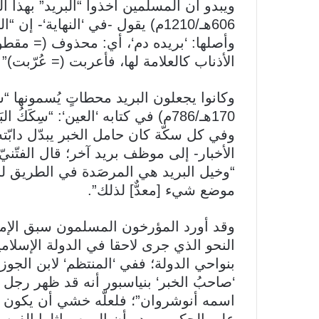
ويبدو أن المسلمين أخذوا “البريد” بهذا 
606هـ/1210م) يقول -في ‘النهاية‘-
وأصلها: ‘بريده دم‘، أي: محذوف (= مقطوع)
الأذناب كالعلامة لها، فأعربت (= عُرّبت)” 
وكانوا يجعلون البريد محطاتٍ يُسمونها “
وفي كل سكّة كان حامل الخبر يبدّل دابّت
“وخيل البريد هي المرصَدة في الطريق لحم
موضع شيء [معدٌّ] لذلك”.
وقد أورد المؤرخون المسلمون سبق الإمب
النحو الذي جرى لاحقا في الدولة الإسلامي
‘صاحبُ الخبر‘ بنياسبور أنه قد ظهر رجل 
اسمه أنوشروان”؛ فلعلّه خشي أن يكون ف