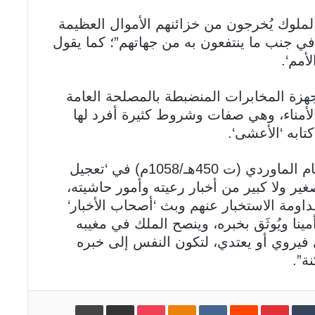
الملوك يُخرجون من خزائنهم الأموال العظيمة
 في جنب ما ينتفعون به من جهاتهم”؛ كما يقول
غزة الجريحة وروما الجديدة ما
أشبه الليلة بالبارحة ! (يونس العلوي
هزة المخابرات المنضبطة بالمصلحة العامة
المدغري)
لأمناء، وهي صفات وشروط كثيرة أفرد لها
ما بين الحداثة وما بعد الحداثة في
الصراعات الثقافية.(عزالعرب لحكيم بناني)
ولعل أجمع النصوص في ذلك ما قاله الإمام الماوردي (ت 450هـ/1058م) في ‘تعجيل
 صغير ولا كبير من أخبار رعيته وأمور حاشيته،
مكانة الرســول صلى الله عليه وسلم فــي
مداومة الاستخبار عنهم وبث ‘أصحاب الأخبار‘
الأدب الكوردي(2). -الشعر الكوردي-. (د.
مينا ويُوثَق بخبره، وينصح الملك في مغيبه
عماد ستار الطواني
فيروي أو يعتدي، لتكون النفس إلى خبره
ة”.
في الحاجة إلى بناء نظرية أخلاقية أصيلة
-3- هشام لعشوش
‏Tumblr
Pinterest
‏Reddit
‏VKontakte
Odnoklassniki
Pocket
مشاركة عبر البريد
طباعة