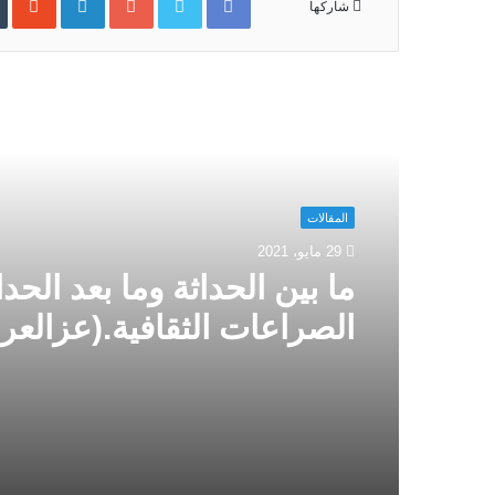
شاركها
م
ا
التالي
ب
ي
ن
ا
المقالات
ل
29 مايو، 2021
ح
ما بين الحداثة وما بعد الحد
د
ا
الصراعات الثقافية.(عزالع
ث
ة
لحكيم بناني)
و
م
ا
ب
ع
د