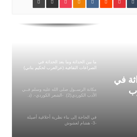
الجهاز التأويلي عند الشاطبي(مولاي عمر
صوصي)_ج1_
غزة الجريحة وروما الجديدة ما
أشبه الليلة بالبارحة ! (يونس العلوي
المدغري)
ما بين الحداثة وما بعد الحداثة في
الصراعات الثقافية.(عزالعرب لحكيم بناني)
اثة في
رب
مكانة الرســول صلى الله عليه وسلم فــي
الأدب الكوردي(2). -الشعر الكوردي-. (د.
عماد ستار الطواني
في الحاجة إلى بناء نظرية أخلاقية أصيلة
-3- هشام لعشوش