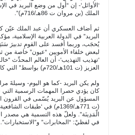
‘الأوائل‘- إن “أول من وضع البريد في الإس
الملك (بن مروان ت 86هـ/716م)”.
ثم أضاف العسكري أن عبد الملك عيّن كاتِب
البريد” في الدولة العربية الإسلامية، مؤكد
يُحجَب، وربما أفسد على القومِ تدبيرَ سَنَت
لبعض خلفاء الأمويين “عيون” خاصة من ثق
‘تهذيب التهذيب‘- أن العالم المحدِّث “خال
العزيز (ت 101هـ/720م) بواسط” التي كانت تقع جنوبي العراق.
ولم يكن البريد -كما هو اليوم- وسيلةَ م
كان يؤدي حصرا المهمات الرسمية التي س
المسؤول عن البريد يُسّمى في القرون ال
(ت 771هـ/1369م) في ‘طبقات الشاف
الْمَدِينَة”. ولعلّ هذه التسمية هي مصدر 
في لفظيْ: “المخابرات” و”الاستخبارات”.