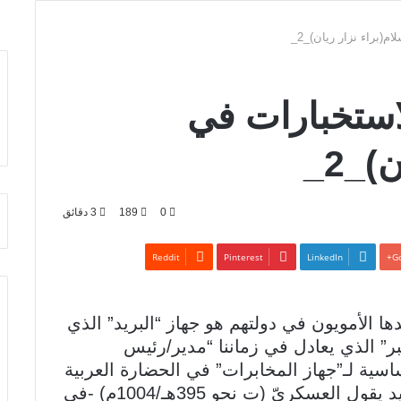
(براء نزار ريان)_2_
استخبارات في
)_2_
0
189
3 دقائق
Pinterest
LinkedIn
Go
دها الأمويون في دولتهم هو جهاز “البريد” الذي
بر” الذي يعادل في زماننا “مدير/رئيس
ساسية لـ”جهاز المخابرات” في الحضارة العربية
الإسلامية. وعن النشأة الأموية لجهاز البريد يقول العسكريّ (ت نحو 395هـ/1004م) -في