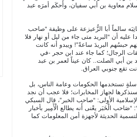
لام معاوية بن أبي سفيان، وأَحكَم أمرَه عبد
َه سالماً أبا الزُّعيزعة على وظيفة “صاحب
ا عليه أن “البريد متى جاء من ليل أو نهار فلا
ِهم حبسُهم البريدَ ساعةً”! ويبدو أنه كانت
ات الرجال؛ كما جاء عند ابن حجر -في
د بن أبي الصلت.. كان عيناً لعمر بن عبد
راسلةٍ تستخدمها الحكومات وعامة الناس، بل
نذكرها لجهاز المخابرات؛ فلا عجب أن نجد
إسلامية الأولى: “صاحب الخبر”، قال السبكي
عية‘: “صَاحب الْخَبَر يعْنى أَنه يطالع الْأَمِير بأخبار
التسمية الحديثة لأجهزة أمن المعلومات كما