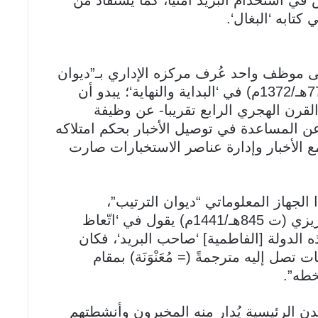
في استخدام البريد أمنيا، كما يُستفاد من
لى موظف واحد عُرف مركزه الإداري بـ”ديوان
الخبر والبريد”، كما سماه ابن كثير (ت 774هـ/1372م) في ‘البداية والنهاية‘؛ يبدو أن
لقرن الهجري الرابع تقريبا- عن وظيفة
ن المساعدة في توصيل الأخبار بحكم امتلاكه
 الأخبار وإدارة عناصر الاستخبارات صارت
الجهاز المعلوماتي “ديوان الترتيب”،
والمشرف عليه “صاحب الترتيب”؛ فالمقريزي (ت 845هـ/1441م) يقول في ‘اتّعاظ
ذه الدولة [الفاطمية] ‘صاحب البريد‘، فكان
 تصل إليه مترجمةً (= مُعَنْوَنَة) بمقام
خطه”.
مدن الرئيسية يُدار منه المخبرون وأنشطتهم