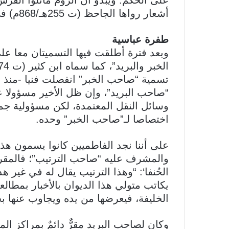
على الحكم. ويبدو أن الروم ماثلوا الفرس 
أشعار رواها الجاحظ (ت 255هـ/868م) في كتابه ‘البغال‘.
طفرة عباسية
وبعد فترة أطلقت فيها التسميتان معا ع
تسمية “صاحب الخبر” انفصلت فنيا -منذ ا
“صاحب البريد”، وإن ظل الأخير مسؤولا ع
وسائل النقل المعتمدة، لكن مسؤولية جمع
اختصاصا لـ”صاحب الخبر” وحده.
على أننا نجد الفاطميين كانوا يسمون هذا 
الحُنفا‘: “وهذا الترتيب يقال له في غير ه
يكاتب متولي هذا الديوان بالأخبار بمطالعات
الخليفة، فيعرضها من يده ويجاوب عنها ب
وكان لصاحب البريد مقرٌّ دائمٌ بمراكز ال