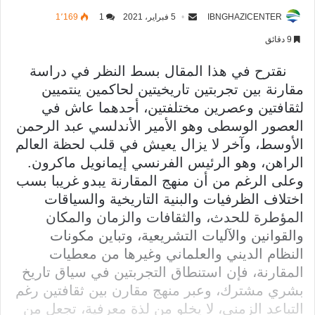
IBNGHAZICENTER
5 فبراير، 2021
1
1٬169
9 دقائق
نقترح في هذا المقال بسط النظر في دراسة
مقارنة بين تجربتين تاريخيتين لحاكمين ينتميين
لثقافتين وعصرين مختلفتين، أحدهما عاش في
العصور الوسطى وهو الأمير الأندلسي عبد الرحمن
الأوسط، وآخر لا يزال يعيش في قلب لحظة العالم
الراهن، وهو الرئيس الفرنسي إيمانويل ماكرون.
وعلى الرغم من أن منهج المقارنة يبدو غريبا بسب
اختلاف الظرفيات والبنية التاريخية والسياقات
المؤطرة للحدث، والثقافات والزمان والمكان
والقوانين والآليات التشريعية، وتباين مكونات
النظام الديني والعلماني وغيرها من معطيات
المقارنة، فإن استنطاق التجربتين في سياق تاريخ
بشري مشترك، وعبر منهج مقارن بين ثقافتين رغم
التباعد الزمني، لا يخلو من لذة معرفية، تجعل من