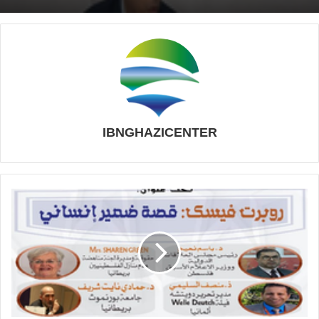
الخامسة، تولى رئاسة فرنسا منذ سنة 2017 إلى
ك
غاية كتابة هذه السطور. أما الأمير عبد الرحمن
ر
الأوسط فهو رابع أمراء بني أمية بالأندلس التي
ا
ل
كانت بدورها من القوى السياسية الكبرى في
م
العصر الوسيط، تولى الإمارة بعد وفاة أبيه الحكم
غ
الربضي سنة 206ه/821م، وهو لا يزال في إهاب
ر
الشباب، إذ لم يكن قد تخطى آنذاك ربيعه الرابع
ب
IBNGHAZICENTER
ي
والعشرين. ويجمع المؤرخون على أن عهده يمثل
م
ذروة الاستقرار والوهج الحضاري الذي شهده
ح
المجتمع الأندلسي حتى عرفت أيامه» بأيام
م
العروس «، كناية عن استكمال نضج الإمارة الأموية
د
ب
بالأندلس، وبلوغها ذرى الرقي، والنضج الحضاري.
ر
ي
ولعلّ الموضوع الذي يعالجه هذا المقال هو ما
ش
شكّل قاسما مشتركا بين زعيمين منتميين
:
لحضارتين متباينتين، فكلاهما واجه حركات التطرف
ج
د
الديني، لكنهما اختلفا في آليات تدبيرهما للمواجهة.
ل