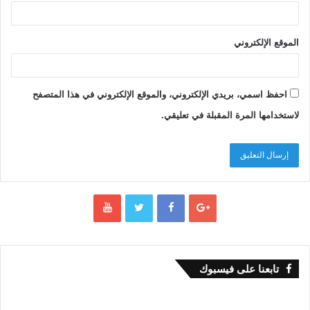
من خلال قراءة راصدة بين سطور أخبار هذه
الحادثة من التطرف الديني، تستوقفنا مجموعة من
الموقع الإلكتروني
الملاحظات:
يأتي في مقدمتها حكمة ورصانة الأمير الأندلسي
احفظ اسمي، بريدي الإلكتروني، والموقع الإلكتروني في هذا المتصفح
في التعامل مع مسألة الإساءة للنبي(ص) وازدراء
لاستخدامها المرة المقبلة في تعليقي.
الديانة الإسلامية، وعدم الانفعال أو التسرع في
الإساءة للديانة المسيحية. وعلى الرغم من أن
الجريمة كانت خطيرة تمس بمشاعر المسلمين،
وتهدد الاستقرار الاجتماعي، فإن الأمير حافظ على
الحياد الذي يفترض أن يتسم به رئيس الدولة، لأنه
كان أميرا لكل المجتمع الأندلسي وأطيافه الدينية
والإثنية، لذلك لم يمس الديانة المسيحية أو ينتقدها،
ولم يعمّم غضبه على كافة المسيحيين، أو يصادر
تنظيماتهم التي كانت تسمح بها قوانين الدولة.
تابعنا على فيسبوك
وبهدف اتخاذ القرار المناسب وعدم جرح مشاعر