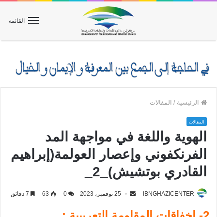
القائمة
الرئيسية
/
المقالات
المقالات
الهوية واللغة في مواجهة المد
الفرنكفوني وإعصار العولمة(إبراهيم
القادري بوتشيش)_2_
IBNGHAZICENTER
25 نوفمبر، 2023
0
63
7 دقائق
2- إخفاقات المقاومة التعريبية :