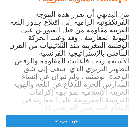
من البديهي أن تفرز هذه الموجة
الفرنكفونية الرامية إلى اقتلاع جذور اللغة
العربية مقاومة من قبل الغيورين على
الهوية المغاربية . وقد وعت الحركة
الوطنية المغربية منذ الثلاثينيات من القرن
الماضي بالإستراتيجية الفرنسية
الاستعمارية ، فأعلنت المقاومة والرفض
للظهير البربري الذي سعى إلى شق
الوحدة الوطنية . ولم تتوان عن إنشاء
المدارس الحرة للدفاع عن اللغة والهوية
العربية الإسلامية لمواجهة إكراهات
الفرنسة المفروضة على المغاربة في
النظام المدرسي الفرنسي
[1]
.
اظهر المزيد
وفي سياق الوعي بخطورة المدّ
الفرنكفوني ، كتب الأستاذ علال الفاسي