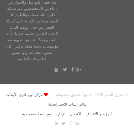
بناء فضاء للتواصل والحوار بين
الباحثين المتخصصين عبر شبكة
عابرة للتخصصات والعلوم. 4_
المساهمة في الإجابة على أسئلة
العصر من خلال توجيه آليات
البحث العلمي لخدمة قضايا الأمة
المصيرية 5_ تنسيق الجهود مع
مؤسسات بحثية مثيلة تراهن على
نفس التحديات ولها نفس
الطموحات العلمية.
© حقوق النشر 2026، جميع الحقوق محفوظة |
مركز ابن غازي للأبحاث
والدراسات الاستراتيجية
الرؤية و الاهداف
الاتصال
الإدارة
سياسة الخصوصية