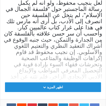
لعل بنجيب محفوظ، ولو أنه لم يكمل
رسالة الماجستير حول “فلسفة الجمال في
الإسلام”، لم يتخل عن الفلسفة حين
انصرف إلى الأدب، بل أرى أنه مارس تلك
في هذا على غرار كتاب عالميين كبار.
وأحسب أن سر حسن علاقته بالفلسفة كان
من الجدارة والتمكن، حيث جنبه الوقوع في
أشراك التعقيد النظري والتعتيم اللغوي
والأسلوبي. إن نجيب محفوظ قد قاوم
إكراهات الوظيفة والمتاعب الصحية
وتحرشات فقهاء السوء بإرادة قوية في
التحصيل المعرفي المواظب والإبداع
الأدبي الإيجادي الزاخر، فلم تثنه عن أخذ
نصيبه من طيبات الدنيا والتحلي بروح
اظهر المزيد
الهزل والنكتة، هذه الروح التي كثيرا ما
استحضرتها وأنا أكتب فصلا من روايتي
مجنون الحكم: “بين الانتقام والنكتة، مصر
Facebook
Twitter
Google+
LinkedIn
‏StumbleUpon
‏Tumblr
Pinterest
‏Reddit
‏VKontakte