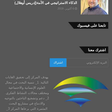
الجودة والعمق، حيث جنبهم الوقوع في
الذكاء الاستراتيجي في الأمة(إدريس أوهلال)
فخاخ الخطابة والوعظ أو في زلات
6 أكتوبر، 2019
الرواية-الأطروحة. ومقتفيا أثرهم صرت
كلما سُئلت عن فلسفتي قلت إنها في
تابعنا على فيسبوك
مضان أعمالي الفكرية وبالتشخيص في
رواياتي التي كنت بها -محاكيا
دوستويفسكي تخصيصا- أجيب على قضايا
ومسائل ذات طابع فلسفي.
اشترك معنا
يهدف المركز إلى تحقيق الغايات
التالية: 1_ تنمية البحث في مجال
العلوم الإنسانية والاجتماعية
ومختلف مجالات النشاط الفكري.
2_ دعم وتشجيع الباحثين بالتوجيه
والادماج في مشاريع البحث
المثمرة التي يرعاها المركز 3_